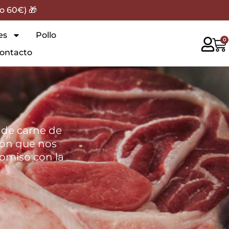
o 60€) 🎁
es
Pollo
0
ontacto
 de carne de
ión que nos
omiso con la