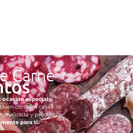
de Carne
ntos
a
ocasión especial
o
 buen corte en casa?
rsonalizada y productos
amente para ti.