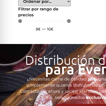
Filtrar por rango de
precios
9
€
—
10
€
Distribución 
para Eve
¿Necesitas carne de calidad para un
simplemente quieres disfrutar de un
Contáctanos ahora y recibe atención pe
frescos, seleccionados
exclusiv