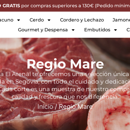
O GRATIS
por compras superiores a 130€ (Pedido mínim
acuno
Cerdo
Cordero y Lechazo
Jamon
Gourmet y Despensa
Embutidos
C
Regio Mare
ía El Arenal te ofrecemos una selección única
ada en Segovia, con todo el cuidado y dedicac
. Cada corte es una muestra de nuestro compr
calidad y frescura que nos diferencia.
Inicio
/ Regio Mare