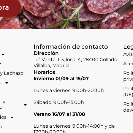
ora
Información de contacto
Le
Dirección
Avis
Tr.ª Venta, 1-3, local 4, 28400 Collado
Acce
Villalba, Madrid
Horarios
 y Lechazo
Polí
Invierno 01/09 al 15/07
pri
s
Polí
Lunes a viernes: 9:00h-20:30h
(UE
 y
Sábado: 9:00h-15:00h
Polí
sa
dev
Verano 16/07 al 31/08
dos
Lunes a viernes: 9:00h-14:00h y de
o
17:30h-20:30h