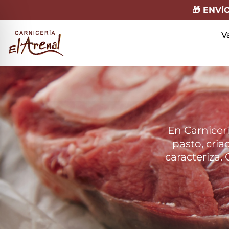
🎁 ENVÍ
V
En Carnicer
pasto, cri
caracteriza